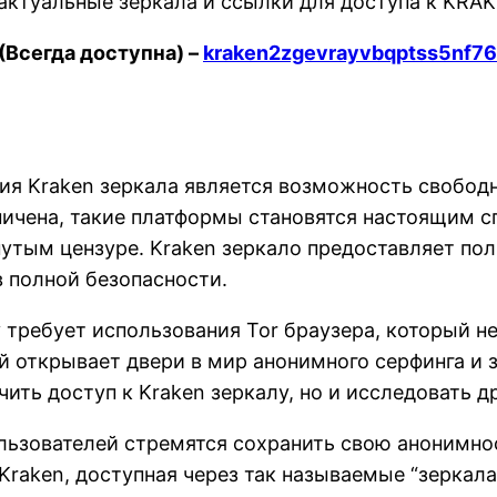
 актуальные зеркала и ссылки для доступа к KRAK
(Всегда доступна) –
kraken2zgevrayvbqptss5nf7
я Kraken зеркала является возможность свободн
ичена, такие платформы становятся настоящим сп
утым цензуре. Kraken зеркало предоставляет по
в полной безопасности.
у требует использования Tor браузера, который н
й открывает двери в мир анонимного серфинга и
ить доступ к Kraken зеркалу, но и исследовать др
льзователей стремятся сохранить свою анонимнос
Kraken, доступная через так называемые “зеркала