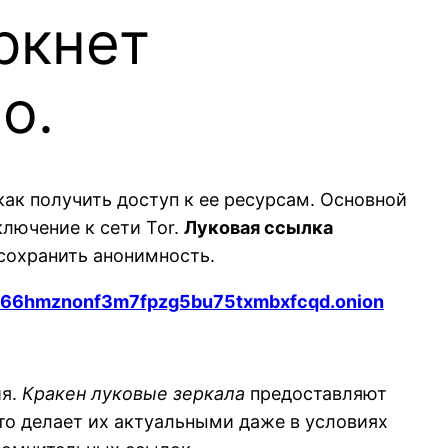
ркнет
о.
ак получить доступ к ее ресурсам. Основной
лючение к сети Tor.
Луковая ссылка
сохранить анонимность.
666hmznonf3m7fpzg5bu75txmbxfcqd.onion
ия.
Кракен луковые зеркала
предоставляют
то делает их актуальными даже в условиях