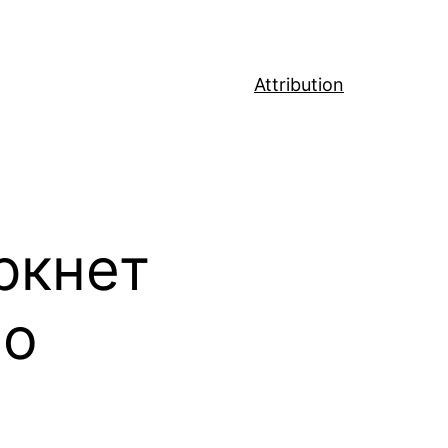
Attribution
ркнет
ло